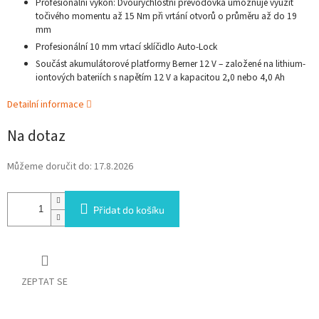
Profesionální výkon: Dvourychlostní převodovka umožňuje využít
točivého momentu až 15 Nm při vrtání otvorů o průměru až do 19
mm
Profesionální 10 mm vrtací sklíčidlo Auto-Lock
Součást akumulátorové platformy Berner 12 V – založené na lithium-
iontových bateriích s napětím 12 V a kapacitou 2,0 nebo 4,0 Ah
Detailní informace
Na dotaz
Můžeme doručit do:
17.8.2026
Přidat do košíku
ZEPTAT SE