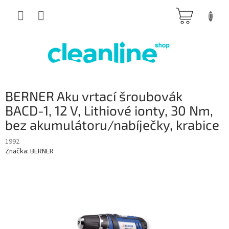
Přejít
NÁKUP
na
obsah
KOŠÍK
BERNER Aku vrtací šroubovák
BACD-1, 12 V, Lithiové ionty, 30 Nm,
bez akumulátoru/nabíječky, krabice
1992
Značka:
BERNER