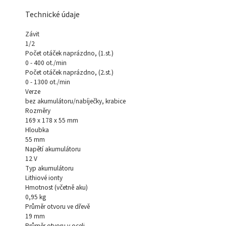
Technické údaje
Závit
1/2
Počet otáček naprázdno, (1.st.)
0 - 400 ot./min
Počet otáček naprázdno, (2.st.)
0 - 1300 ot./min
Verze
bez akumulátoru/nabíječky, krabice
Rozměry
169 x 178 x 55 mm
Hloubka
55 mm
Napětí akumulátoru
12 V
Typ akumulátoru
Lithiové ionty
Hmotnost (včetně aku)
0,95 kg
Průměr otvoru ve dřevě
19 mm
Průměr otvoru v oceli