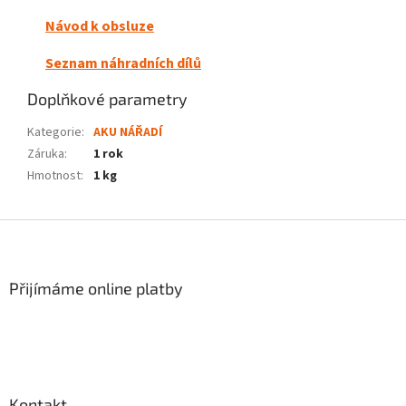
Návod k obsluze
Seznam náhradních dílů
Doplňkové parametry
Kategorie
:
AKU NÁŘADÍ
Záruka
:
1 rok
Hmotnost
:
1 kg
Z
á
p
a
Přijímáme online platby
t
í
Kontakt