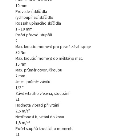
10 mm
Provedení sklíčidla
rychloupínací sklíčidlo
Rozsah upínacího sklíčidla
1 - 10 mm
Počet převod. stupňů
2
Max. kroutící moment pro pevné závit. spoje
30 Nm
Max. kroutící moment do měkkého mat.
15 Nm
Max. průměr otvoru/šroubu
7 mm
Jmen. průměr závitu
1/2 "
Závit vrtacího vřetena, stoupání
21
Hodnota vibrací při vrtání
2,5 m/s²
Nepřesnost K, vrtání do kovu
1,5 m/s²
Počet stupňů kroutícího momentu
21