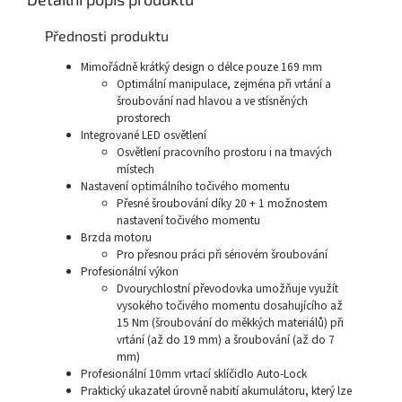
Přednosti produktu
Mimořádně krátký design o délce pouze 169 mm
Optimální manipulace, zejména při vrtání a
šroubování nad hlavou a ve stísněných
prostorech
Integrované LED osvětlení
Osvětlení pracovního prostoru i na tmavých
místech
Nastavení optimálního točivého momentu
Přesné šroubování díky 20 + 1 možnostem
nastavení točivého momentu
Brzda motoru
Pro přesnou práci při sériovém šroubování
Profesionální výkon
Dvourychlostní převodovka umožňuje využít
vysokého točivého momentu dosahujícího až
15 Nm (šroubování do měkkých materiálů) při
vrtání (až do 19 mm) a šroubování (až do 7
mm)
Profesionální 10mm vrtací sklíčidlo Auto-Lock
Praktický ukazatel úrovně nabití akumulátoru, který lze