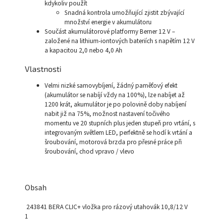
kdykoliv použít
Snadná kontrola umožňující zjistit zbývající
množství energie v akumulátoru
Součást akumulátorové platformy Berner 12 V –
založené na lithium-iontových bateriích s napětím 12 V
a kapacitou 2,0 nebo 4,0 Ah
Vlastnosti
Velmi nizké samovybíjení, žádný paměťový efekt
(akumulátor se nabíjí vždy na 100%), lze nabíjet až
1200 krát, akumulátor je po polovině doby nabíjení
nabit již na 75%, možnost nastavení točivého
momentu ve 20 stupních plus jeden stupeň pro vrtání, s
integrovaným světlem LED, perfektně se hodí k vrtání a
šroubování, motorová brzda pro přesné práce při
šroubování, chod vpravo / vlevo
Obsah
243841 BERA CLIC+ vložka pro rázový utahovák 10,8/12 V
1