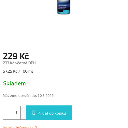
229 Kč
277 Kč včetně DPH
Měrná
57,25 Kč / 100 ml
cena:
Skladem
Můžeme doručit do:
10.8.2026
Přidat do košíku