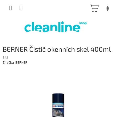
Přejít
NÁKUP
na
obsah
KOŠÍK
BERNER Čistič okenních skel 400ml
342
Značka:
BERNER