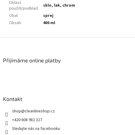
Oblast
sklo, lak, chrom
použití/podklad
:
Obal
:
sprej
Obsah
:
400 ml
Z
á
p
a
Přijímáme online platby
t
í
Kontakt
shop
@
cleanlineshop.cz
+420 608 982 327
Sledujte nás na facebooku