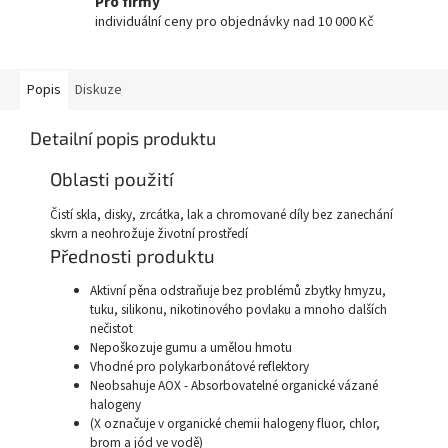
Pro firmy
individuální ceny pro objednávky nad 10 000 Kč
Popis
Diskuze
Detailní popis produktu
Oblasti použití
Čistí skla, disky, zrcátka, lak a chromované díly bez zanechání
skvrn a neohrožuje životní prostředí
Přednosti produktu
Aktivní pěna odstraňuje bez problémů zbytky hmyzu,
tuku, silikonu, nikotinového povlaku a mnoho dalších
nečistot
Nepoškozuje gumu a umělou hmotu
Vhodné pro polykarbonátové reflektory
Neobsahuje AOX - Absorbovatelné organické vázané
halogeny
(X označuje v organické chemii halogeny fluor, chlor,
brom a jód ve vodě)