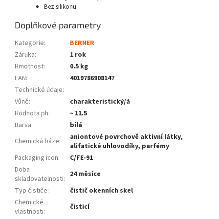
Bez silikonu
Doplňkové parametry
Kategorie
:
BERNER
Záruka
:
1 rok
Hmotnost
:
0.5 kg
EAN
:
4019786908147
Technické údaje
:
Vůně
:
charakteristický/á
Hodnota ph
:
~ 11.5
Barva
:
bílá
aniontové povrchově aktivní látky,
Chemická báze
:
alifatické uhlovodíky, parfémy
Packaging icon
:
C/FE-91
Doba
24 měsíce
skladovatelnosti
:
Typ čističe
:
čistič okenních skel
Chemické
čisticí
vlastnosti
: