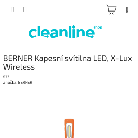
Přejít
NÁKUP
na
obsah
KOŠÍK
BERNER Kapesní svítilna LED, X-Lux
Wireless
678
Značka:
BERNER