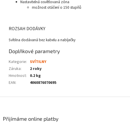
Nastavitelná osvětlovaná zóna
možnost otáčení o 150 stupňů
ROZSAH DODÁVKY
Svítilna dodávaná bez kabelu a nabíječky
Doplňkové parametry
Kategorie
:
SVÍTILNY
Záruka
:
2 roky
Hmotnost
:
0.2 kg
EAN
:
4060876070695
Z
á
p
a
Přijímáme online platby
t