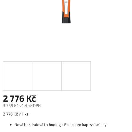
2 776 Kč
3 359 Kč včetně DPH
Měrná
2 776 Kč / 1 ks
cena:
Nová bezdrátová technologie Berner pro kapesní svítilny