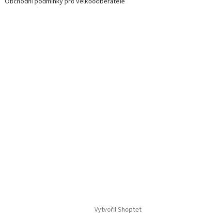
Obchodní podmínky pro velkoodběratele
Vytvořil Shoptet