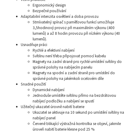
Ergonomický design
Bezpečné používání
Adaptabilní intenzita osvětlení a doba provozu
Stmívatelný spínač s paměťovou funkcí umožňuje
3,5hodinový provoz při maximálním výkonu (400
lumenů) a až 8 hodin provozu při nízkém výkonu (40
lumenů).
Usnadňuje práci
Rychlé a efektivní nabíjení
Svítilnu není třeba připojovat pomocí kabelu
Magnety na zadní straně pro rychlé umístění svítilny do
správné polohy na nabíjecím panelu
Magnety na spodní a zadní straně pro umístění do
správné polohy na jakémkoli ocelovém díle
Snadné použití
Dynamické nabíjení
Jednoduše umístěte svítilnu přímo na bezdrátovou
nabíjecí podložku a nabíjení se spustí
Užitečný ukazatel úrovně nabití baterie
Ukazatel se aktivuje na 10 sekund po umístění svítilny na
nabíjecí panel
Červeně blikající výstražná kontrolka se objeví, jakmile
úroveň nabití baterie klesne pod 25 %