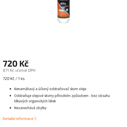
720 Kč
871 Kč včetně DPH
Měrná
720 Kč / 1 ks
cena:
Nenamáhavý a účinný odstraňovač skvrn oleje
Odstraňuje olejové skvrny přírodním způsobem - bez obsahu
těkavých organických látek
Nezanechává zbytky
Detailní informace