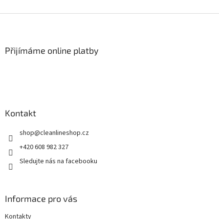
Z
á
p
a
Přijímáme online platby
t
í
Kontakt
shop
@
cleanlineshop.cz
+420 608 982 327
Sledujte nás na facebooku
Informace pro vás
Kontakty