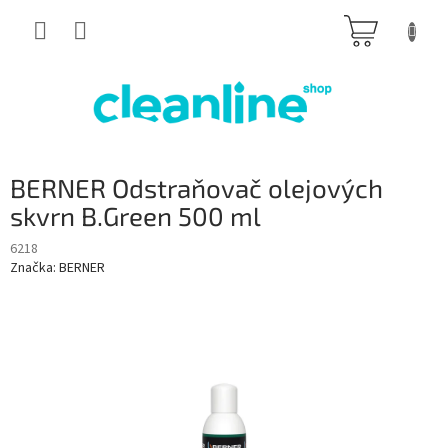
Přejít
NÁKUP
na
obsah
KOŠÍK
BERNER Odstraňovač olejových
skvrn B.Green 500 ml
6218
Značka:
BERNER