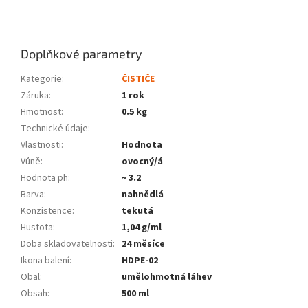
Doplňkové parametry
Kategorie
:
ČISTIČE
Záruka
:
1 rok
Hmotnost
:
0.5 kg
Technické údaje
:
Vlastnosti
:
Hodnota
Vůně
:
ovocný/á
Hodnota ph
:
~ 3.2
Barva
:
nahnědlá
Konzistence
:
tekutá
Hustota
:
1,04 g/ml
Doba skladovatelnosti
:
24 měsíce
Ikona balení
:
HDPE-02
Obal
:
umělohmotná láhev
Obsah
:
500 ml