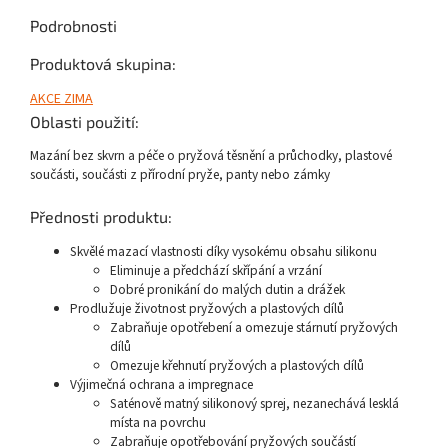
Podrobnosti
Produktová skupina:
AKCE ZIMA
Oblasti použití:
Mazání bez skvrn a péče o pryžová těsnění a průchodky, plastové
součásti, součásti z přírodní pryže, panty nebo zámky
Přednosti produktu:
Skvělé mazací vlastnosti díky vysokému obsahu silikonu
Eliminuje a předchází skřípání a vrzání
Dobré pronikání do malých dutin a drážek
Prodlužuje životnost pryžových a plastových dílů
Zabraňuje opotřebení a omezuje stárnutí pryžových
dílů
Omezuje křehnutí pryžových a plastových dílů
Výjimečná ochrana a impregnace
Saténově matný silikonový sprej, nezanechává lesklá
místa na povrchu
Zabraňuje opotřebování pryžových součástí