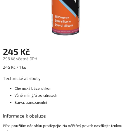
245 Kč
296 Kč včetně DPH
Měrná
245 Kč / 1 ks
cena:
Technické atributy
Chemická báze: silikon
Vůně: mírný/á po citrusech
Barva: transparentní
Informace
k obsluze
Před použitím nádobku protřepejte. Na očištěný povrch nastříkejte tenkou