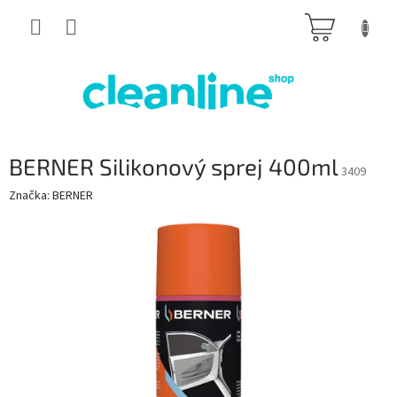
Přejít
NÁKUP
na
obsah
KOŠÍK
BERNER Silikonový sprej 400ml
3409
Značka:
BERNER