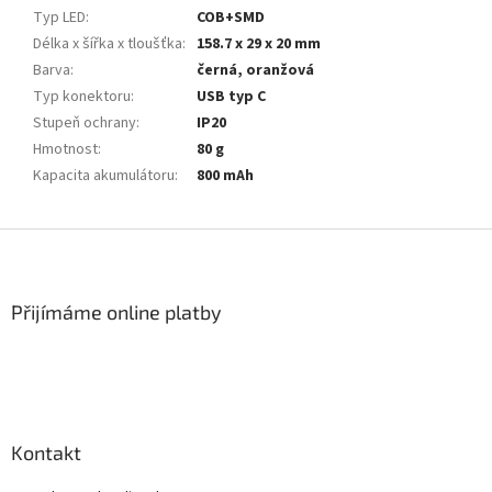
Typ LED
:
COB+SMD
Délka x šířka x tloušťka
:
158.7 x 29 x 20 mm
Barva
:
černá, oranžová
Typ konektoru
:
USB typ C
Stupeň ochrany
:
IP20
Hmotnost
:
80 g
Kapacita akumulátoru
:
800 mAh
Z
á
p
a
Přijímáme online platby
t
í
Kontakt