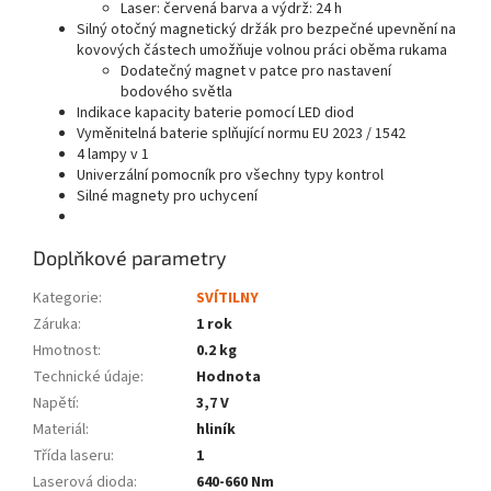
Laser: červená barva a výdrž: 24 h
Silný otočný magnetický držák pro bezpečné upevnění na
kovových částech umožňuje volnou práci oběma rukama
Dodatečný magnet v patce pro nastavení
bodového světla
Indikace kapacity baterie pomocí LED diod
Vyměnitelná baterie splňující normu EU 2023 / 1542
4 lampy v 1
Univerzální pomocník pro všechny typy kontrol
Silné magnety pro uchycení
Doplňkové parametry
Kategorie
:
SVÍTILNY
Záruka
:
1 rok
Hmotnost
:
0.2 kg
Technické údaje
:
Hodnota
Napětí
:
3,7 V
Materiál
:
hliník
Třída laseru
:
1
Laserová dioda
:
640-660 Nm