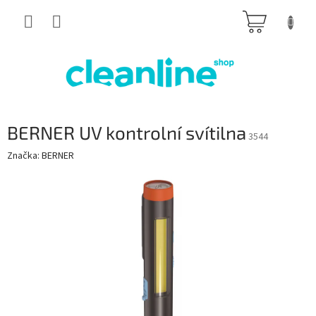
Přejít
NÁKUP
na
obsah
KOŠÍK
BERNER UV kontrolní svítilna
3544
Značka:
BERNER