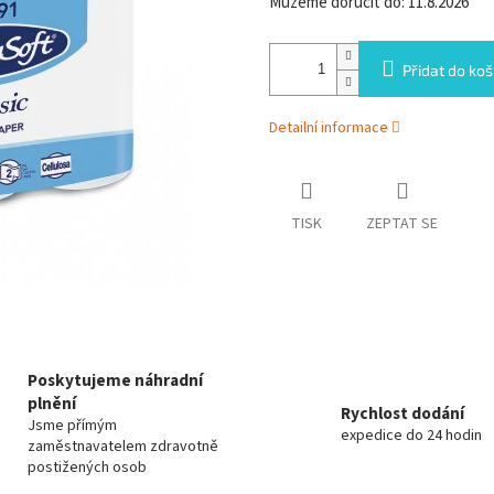
Můžeme doručit do:
11.8.2026
Přidat do koš
Detailní informace
TISK
ZEPTAT SE
Poskytujeme náhradní
plnění
Rychlost dodání
Jsme přímým
expedice do 24 hodi
zaměstnavatelem zdravotně
postižených osob