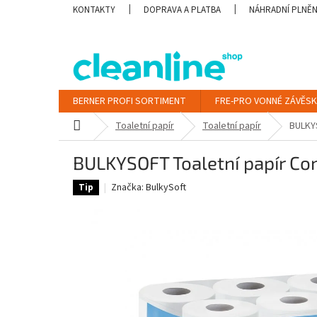
Přejít
KONTAKTY
DOPRAVA A PLATBA
NÁHRADNÍ PLNĚN
na
obsah
BERNER PROFI SORTIMENT
FRE-PRO VONNÉ ZÁVĚSK
Domů
Toaletní papír
Toaletní papír
BULKYS
BULKYSOFT Toaletní papír Co
Značka:
BulkySoft
Tip