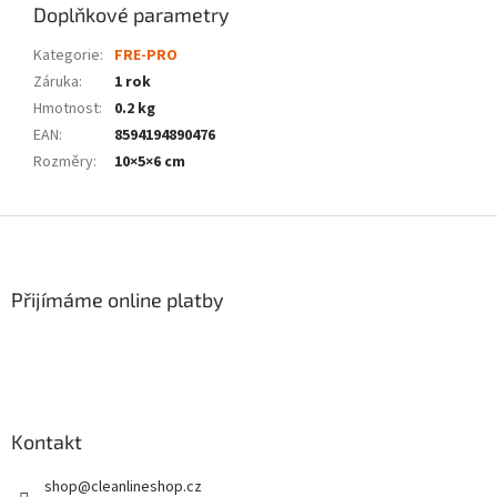
Doplňkové parametry
Kategorie
:
FRE-PRO
Záruka
:
1 rok
Hmotnost
:
0.2 kg
EAN
:
8594194890476
Rozměry
:
10×5×6 cm
Z
á
p
a
Přijímáme online platby
t
í
Kontakt
shop
@
cleanlineshop.cz