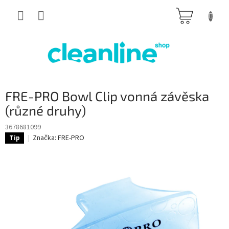
Přejít
NÁKUP
na
obsah
KOŠÍK
FRE-PRO Bowl Clip vonná závěska
(různé druhy)
3678681099
Značka:
FRE-PRO
Tip